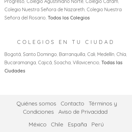
Progreso
Colegio Agustiniano Norte
Colegio Cafam
Jamundi
Colegio Nuestra Señora de Nazareth
Colegio Nuestra
La Florida
Señora del Rosario
Todos los Colegios
La Unión
La Victoria
COLEGIOS EN TU CIUDAD
Palmira
Bogotá
Santo Domingo
Barranquilla
Cali
Medellín
Chía
Bucaramanga
Cajicá
Soacha
Villavicencio
Todas las
San Pedro
Ciudades
Tuluá
Yumbo
Quiénes somos
Contacto
Términos y
Condiciones
Aviso de Privacidad
México
Chile
España
Perú