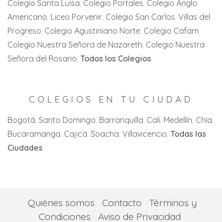
Villa del Rosario
Colegio Santa Luisa
Colegio Portales
Colegio Anglo
Zaragoza
Americano
Liceo Porvenir
Colegio San Carlos
Villas del
Cartago
Zipaquirá
Progreso
Colegio Agustiniano Norte
Colegio Cafam
Jamundi
Colegio Nuestra Señora de Nazareth
Colegio Nuestra
La Florida
Señora del Rosario
Todos los Colegios
La Unión
La Victoria
COLEGIOS EN TU CIUDAD
Palmira
Bogotá
Santo Domingo
Barranquilla
Cali
Medellín
Chía
Bucaramanga
Cajicá
Soacha
Villavicencio
Todas las
San Pedro
Ciudades
Tuluá
Yumbo
Quiénes somos
Contacto
Términos y
Condiciones
Aviso de Privacidad