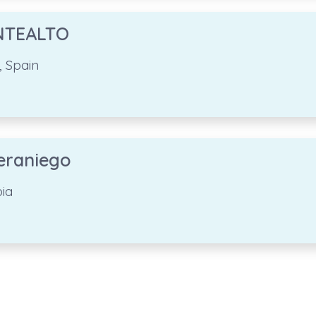
NTEALTO
, Spain
Veraniego
ia