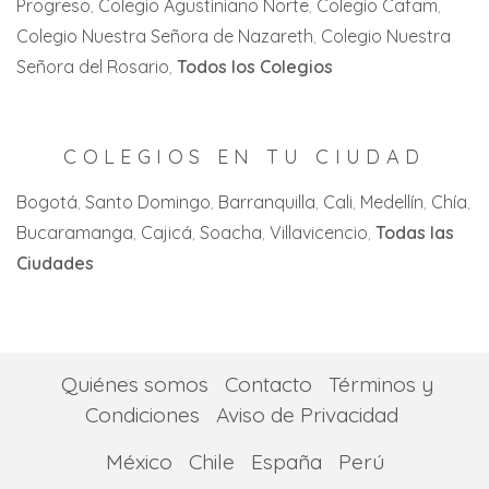
Progreso
Colegio Agustiniano Norte
Colegio Cafam
Jamundi
Colegio Nuestra Señora de Nazareth
Colegio Nuestra
La Florida
Señora del Rosario
Todos los Colegios
La Unión
La Victoria
COLEGIOS EN TU CIUDAD
Palmira
Bogotá
Santo Domingo
Barranquilla
Cali
Medellín
Chía
Bucaramanga
Cajicá
Soacha
Villavicencio
Todas las
San Pedro
Ciudades
Tuluá
Yumbo
Quiénes somos
Contacto
Términos y
Condiciones
Aviso de Privacidad
México
Chile
España
Perú