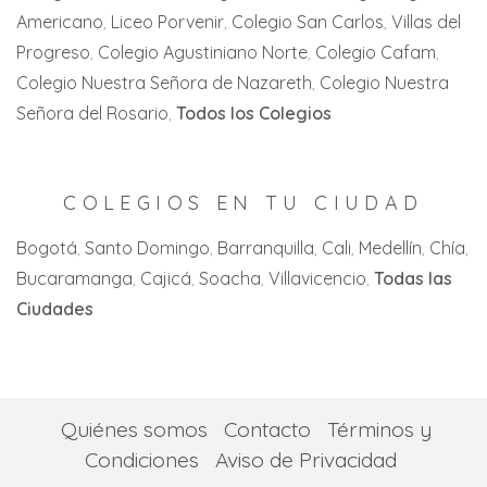
Americano
Liceo Porvenir
Colegio San Carlos
Villas del
Cartago
Zipaquirá
Progreso
Colegio Agustiniano Norte
Colegio Cafam
Jamundi
Colegio Nuestra Señora de Nazareth
Colegio Nuestra
La Florida
Señora del Rosario
Todos los Colegios
La Unión
La Victoria
COLEGIOS EN TU CIUDAD
Palmira
Bogotá
Santo Domingo
Barranquilla
Cali
Medellín
Chía
Bucaramanga
Cajicá
Soacha
Villavicencio
Todas las
San Pedro
Ciudades
Tuluá
Yumbo
Quiénes somos
Contacto
Términos y
Condiciones
Aviso de Privacidad