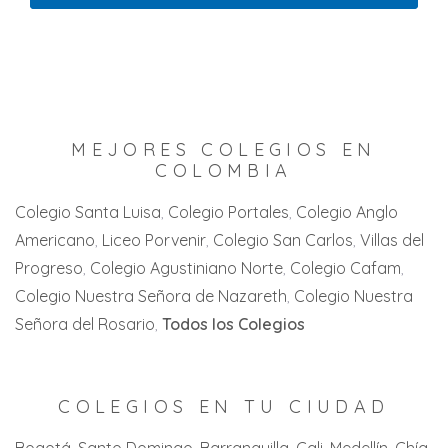
Guadalupe
Tocancipá
Melgar
Andalucía
Jesus Maria
Usme
Prado
Buenaventura
Piedecuesta
Venecia
San Antonio
Buga
San Gil
Villa de Leyva
Santa Isabel
MEJORES COLEGIOS EN
Cali
San Joaquín
COLOMBIA
Villeta
Villahermosa
Candelaria
Villa del Rosario
Colegio Santa Luisa
Colegio Portales
Colegio Anglo
Zaragoza
Americano
Liceo Porvenir
Colegio San Carlos
Villas del
Cartago
Zipaquirá
Progreso
Colegio Agustiniano Norte
Colegio Cafam
Jamundi
Colegio Nuestra Señora de Nazareth
Colegio Nuestra
La Florida
Señora del Rosario
Todos los Colegios
La Unión
La Victoria
COLEGIOS EN TU CIUDAD
Palmira