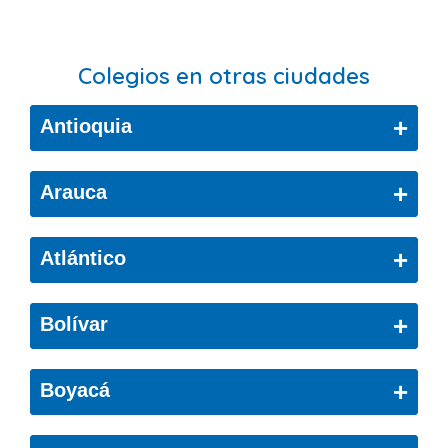
Colegios en otras ciudades
+
Antioquia
Bello
+
Arauca
Cáceres
Arauca
+
Atlántico
Ciudad Bolívar
Copacabana
Barranquilla
+
Bolívar
El Retiro
Puerto Colombia
Cartagena De Indias
Envigado
+
Boyacá
Soledad
Cartagena
Girardota