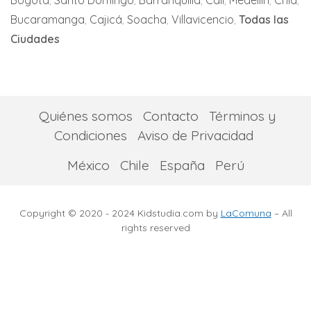
Bogotá
Santo Domingo
Barranquilla
Cali
Medellín
Chía
Bucaramanga
Cajicá
Soacha
Villavicencio
Todas las
San Pedro
Ciudades
Tuluá
Yumbo
Quiénes somos
Contacto
Términos y
Condiciones
Aviso de Privacidad
México
Chile
España
Perú
Copyright © 2020 - 2024 Kidstudia.com by
LaComuna
– All
rights reserved