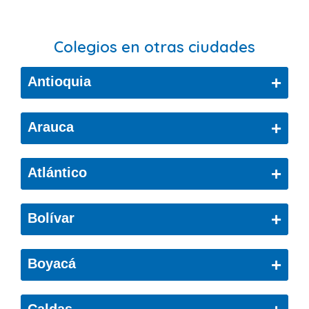
Colegios en otras ciudades
+
Antioquia
Bello
+
Arauca
Cáceres
Arauca
+
Atlántico
Ciudad Bolívar
Copacabana
Barranquilla
+
Bolívar
El Retiro
Puerto Colombia
Cartagena De Indias
Envigado
+
Boyacá
Soledad
Cartagena
Girardota
Belén