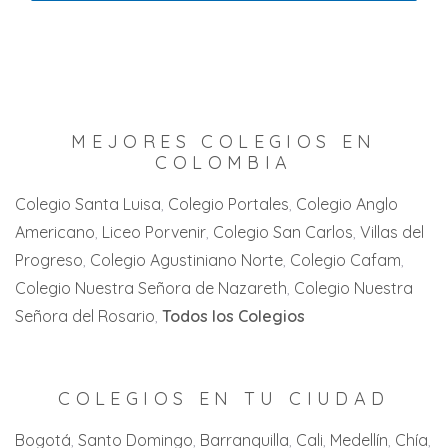
Tocancipá
Melgar
Andalucía
Jesus Maria
Usme
Prado
Buenaventura
Piedecuesta
Venecia
San Antonio
Buga
San Gil
Villa de Leyva
Santa Isabel
MEJORES COLEGIOS EN
Cali
San Joaquín
COLOMBIA
Villeta
Villahermosa
Candelaria
Villa del Rosario
Colegio Santa Luisa
Colegio Portales
Colegio Anglo
Zaragoza
Americano
Liceo Porvenir
Colegio San Carlos
Villas del
Cartago
Zipaquirá
Progreso
Colegio Agustiniano Norte
Colegio Cafam
Jamundi
Colegio Nuestra Señora de Nazareth
Colegio Nuestra
La Florida
Señora del Rosario
Todos los Colegios
La Unión
La Victoria
COLEGIOS EN TU CIUDAD
Palmira
Bogotá
Santo Domingo
Barranquilla
Cali
Medellín
Chía