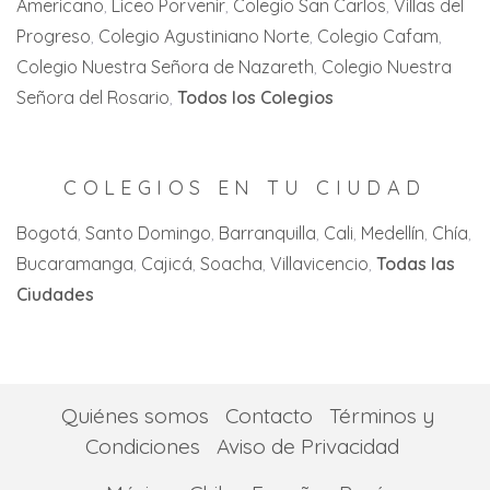
Americano
Liceo Porvenir
Colegio San Carlos
Villas del
Cartago
Zipaquirá
Progreso
Colegio Agustiniano Norte
Colegio Cafam
Jamundi
Colegio Nuestra Señora de Nazareth
Colegio Nuestra
La Florida
Señora del Rosario
Todos los Colegios
La Unión
La Victoria
COLEGIOS EN TU CIUDAD
Palmira
Bogotá
Santo Domingo
Barranquilla
Cali
Medellín
Chía
Bucaramanga
Cajicá
Soacha
Villavicencio
Todas las
San Pedro
Ciudades
Tuluá
Yumbo
Quiénes somos
Contacto
Términos y
Condiciones
Aviso de Privacidad