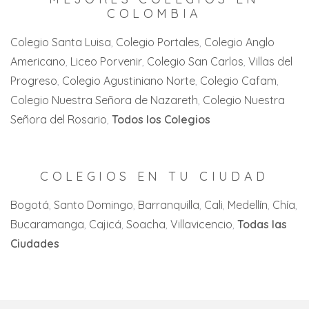
Cali
San Joaquín
COLOMBIA
Villeta
Villahermosa
Candelaria
Villa del Rosario
Colegio Santa Luisa
Colegio Portales
Colegio Anglo
Zaragoza
Americano
Liceo Porvenir
Colegio San Carlos
Villas del
Cartago
Zipaquirá
Progreso
Colegio Agustiniano Norte
Colegio Cafam
Jamundi
Colegio Nuestra Señora de Nazareth
Colegio Nuestra
La Florida
Señora del Rosario
Todos los Colegios
La Unión
La Victoria
COLEGIOS EN TU CIUDAD
Palmira
Bogotá
Santo Domingo
Barranquilla
Cali
Medellín
Chía
Bucaramanga
Cajicá
Soacha
Villavicencio
Todas las
San Pedro
Ciudades
Tuluá
Yumbo