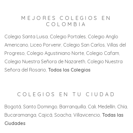
Venecia
San Antonio
Buga
San Gil
Villa de Leyva
Santa Isabel
MEJORES COLEGIOS EN
Cali
San Joaquín
COLOMBIA
Villeta
Villahermosa
Candelaria
Villa del Rosario
Colegio Santa Luisa
Colegio Portales
Colegio Anglo
Zaragoza
Americano
Liceo Porvenir
Colegio San Carlos
Villas del
Cartago
Zipaquirá
Progreso
Colegio Agustiniano Norte
Colegio Cafam
Jamundi
Colegio Nuestra Señora de Nazareth
Colegio Nuestra
La Florida
Señora del Rosario
Todos los Colegios
La Unión
La Victoria
COLEGIOS EN TU CIUDAD
Palmira
Bogotá
Santo Domingo
Barranquilla
Cali
Medellín
Chía
Bucaramanga
Cajicá
Soacha
Villavicencio
Todas las
San Pedro
Ciudades
Tuluá