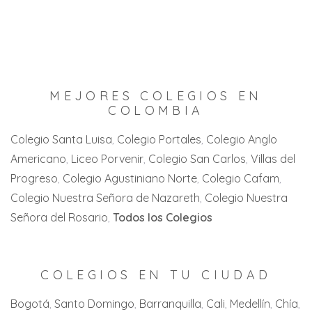
Tocancipá
Melgar
Andalucía
Jesus Maria
Usme
Prado
Buenaventura
Piedecuesta
Venecia
San Antonio
Buga
San Gil
Villa de Leyva
Santa Isabel
MEJORES COLEGIOS EN
Cali
San Joaquín
COLOMBIA
Villeta
Villahermosa
Candelaria
Villa del Rosario
Colegio Santa Luisa
Colegio Portales
Colegio Anglo
Zaragoza
Americano
Liceo Porvenir
Colegio San Carlos
Villas del
Cartago
Zipaquirá
Progreso
Colegio Agustiniano Norte
Colegio Cafam
Jamundi
Colegio Nuestra Señora de Nazareth
Colegio Nuestra
La Florida
Señora del Rosario
Todos los Colegios
La Unión
La Victoria
COLEGIOS EN TU CIUDAD
Palmira
Bogotá
Santo Domingo
Barranquilla
Cali
Medellín
Chía