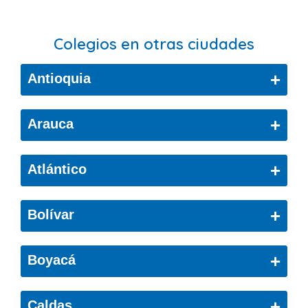
Colegios en otras ciudades
+
Antioquia
Bello
+
Arauca
Cáceres
Arauca
+
Atlántico
Ciudad Bolívar
Copacabana
Barranquilla
+
Bolívar
El Retiro
Puerto Colombia
Cartagena De Indias
Envigado
+
Boyacá
Soledad
Cartagena
Girardota
Belén
+
Caldas