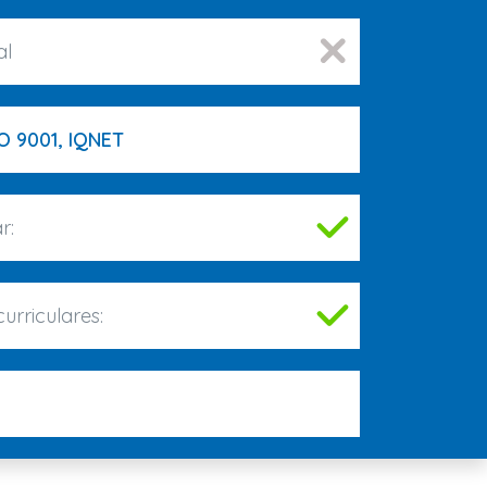
al
O 9001, IQNET
r:
urriculares: