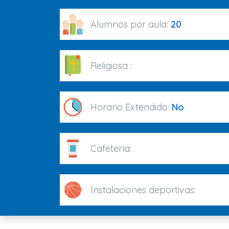
Alumnos por aula:
20
Religiosa :
Horario Extendido:
No
Cafetería:
Instalaciones deportivas: