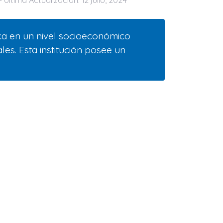
- Última Actualización: 12 julio, 2024
ica en un nivel socioeconómico
les. Esta institución posee un