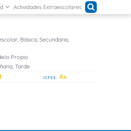
ad
Actividades Extraescolares
scolar, Básica, Secundaria,
elo Propio
ana, Tarde
B
A+
ICFES: