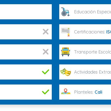
Educación Especi
Certificaciones:
IS
Transporte Escola
Actividades Extrac
Planteles:
Cali