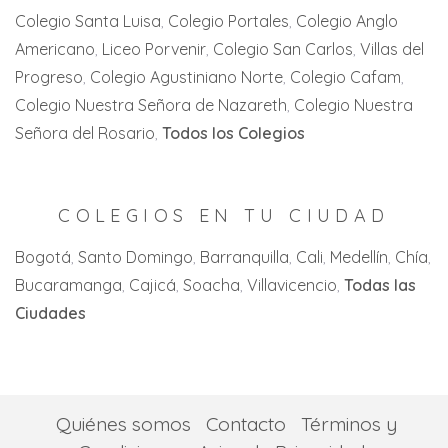
Candelaria
Villa del Rosario
Colegio Santa Luisa
Colegio Portales
Colegio Anglo
Zaragoza
Americano
Liceo Porvenir
Colegio San Carlos
Villas del
Cartago
Zipaquirá
Progreso
Colegio Agustiniano Norte
Colegio Cafam
Jamundi
Colegio Nuestra Señora de Nazareth
Colegio Nuestra
La Florida
Señora del Rosario
Todos los Colegios
La Unión
La Victoria
COLEGIOS EN TU CIUDAD
Palmira
Bogotá
Santo Domingo
Barranquilla
Cali
Medellín
Chía
Bucaramanga
Cajicá
Soacha
Villavicencio
Todas las
San Pedro
Ciudades
Tuluá
Yumbo
Quiénes somos
Contacto
Términos y