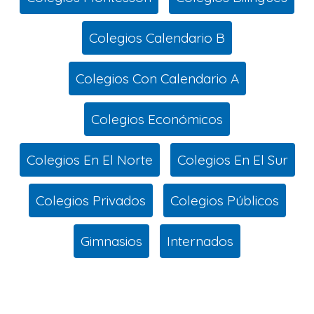
Colegios Calendario B
Colegios Con Calendario A
Colegios Económicos
Colegios En El Norte
Colegios En El Sur
Colegios Privados
Colegios Públicos
Gimnasios
Internados