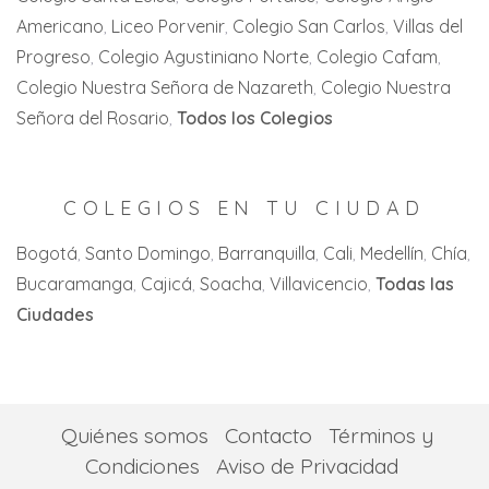
Americano
Liceo Porvenir
Colegio San Carlos
Villas del
Cartago
Zipaquirá
Progreso
Colegio Agustiniano Norte
Colegio Cafam
Jamundi
Colegio Nuestra Señora de Nazareth
Colegio Nuestra
La Florida
Señora del Rosario
Todos los Colegios
La Unión
La Victoria
COLEGIOS EN TU CIUDAD
Palmira
Bogotá
Santo Domingo
Barranquilla
Cali
Medellín
Chía
Bucaramanga
Cajicá
Soacha
Villavicencio
Todas las
San Pedro
Ciudades
Tuluá
Yumbo
Quiénes somos
Contacto
Términos y
Condiciones
Aviso de Privacidad