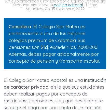
Artículo elaborado y revisado por el Equipo Editorial de
Kidstudia, siguiendo la
politica editorial
- Última
Actualización: 15 diciembre, 2022
Considera:
El Colegio San Mateo es
perteneciente a uno de los mejores
colegios premium de Colombia. Sus
pensiones son $$$ exceden los 2.000.000.
Además, debes pagar adicionalmente por
concepto de pensión y transporte escolar.
El Colegio San Mateo Apóstol es una
institución
de carácter privado
, en la que sus estudiantes
deben realizar pagos por concepto de
matrículas y pensiones. Hay que destacar que
se exige el pago por una cuota de inscripción.