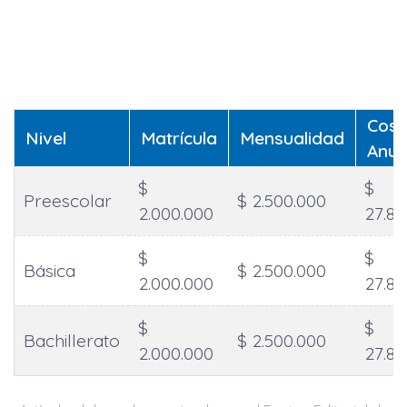
Cost
Nivel
Matrícula
Mensualidad
Anua
$
$
Preescolar
$ 2.500.000
2.000.000
27.83
$
$
Básica
$ 2.500.000
2.000.000
27.83
$
$
Bachillerato
$ 2.500.000
2.000.000
27.83