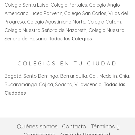
Candelaria
Villa del Rosario
Colegio Santa Luisa
Colegio Portales
Colegio Anglo
Zaragoza
Americano
Liceo Porvenir
Colegio San Carlos
Villas del
Cartago
Zipaquirá
Progreso
Colegio Agustiniano Norte
Colegio Cafam
Jamundi
Colegio Nuestra Señora de Nazareth
Colegio Nuestra
La Florida
Señora del Rosario
Todos los Colegios
La Unión
La Victoria
COLEGIOS EN TU CIUDAD
Palmira
Bogotá
Santo Domingo
Barranquilla
Cali
Medellín
Chía
Bucaramanga
Cajicá
Soacha
Villavicencio
Todas las
San Pedro
Ciudades
Tuluá
Yumbo
Quiénes somos
Contacto
Términos y
Condiciones
Aviso de Privacidad