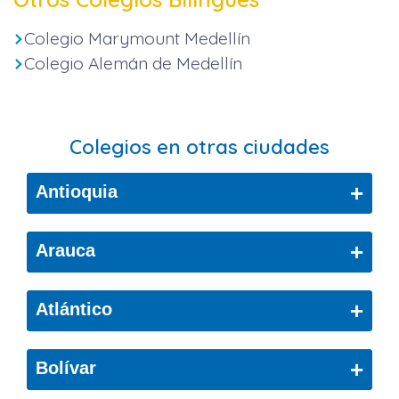
Colegio Marymount Medellín
Colegio Alemán de Medellín
Colegios en otras ciudades
+
Antioquia
Bello
+
Arauca
Cáceres
Arauca
+
Atlántico
Ciudad Bolívar
Copacabana
Barranquilla
+
Bolívar
El Retiro
Puerto Colombia