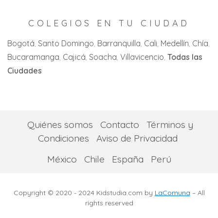
La Unión
La Victoria
COLEGIOS EN TU CIUDAD
Palmira
Bogotá
Santo Domingo
Barranquilla
Cali
Medellín
Chía
Bucaramanga
Cajicá
Soacha
Villavicencio
Todas las
San Pedro
Ciudades
Tuluá
Yumbo
Quiénes somos
Contacto
Términos y
Condiciones
Aviso de Privacidad
México
Chile
España
Perú
Copyright © 2020 - 2024 Kidstudia.com by
LaComuna
– All
rights reserved