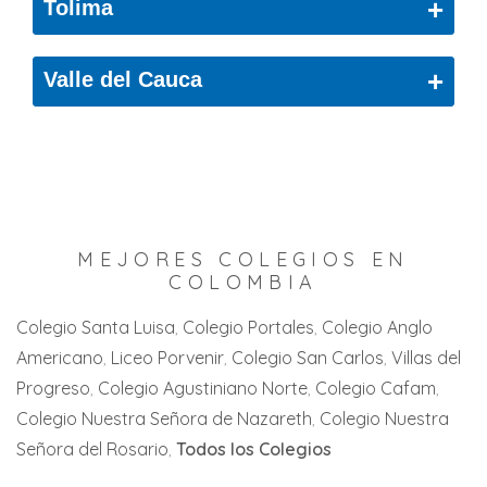
San Marcos
+
Tolima
California
Tenjo
Sincelejo
Floridablanca
Teusaquillo
Ibagué
+
Valle del Cauca
Sucre
Guadalupe
Tocancipá
Melgar
Andalucía
Jesus Maria
Usme
Prado
Buenaventura
Piedecuesta
Venecia
San Antonio
Buga
San Gil
Villa de Leyva
Santa Isabel
MEJORES COLEGIOS EN
Cali
San Joaquín
COLOMBIA
Villeta
Villahermosa
Candelaria
Villa del Rosario
Colegio Santa Luisa
Colegio Portales
Colegio Anglo
Zaragoza
Americano
Liceo Porvenir
Colegio San Carlos
Villas del
Cartago
Zipaquirá
Progreso
Colegio Agustiniano Norte
Colegio Cafam
Jamundi
Colegio Nuestra Señora de Nazareth
Colegio Nuestra
La Florida
Señora del Rosario
Todos los Colegios