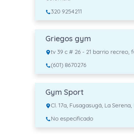
320 9254211
Griegos gym
tv 39 c # 26 - 21 barrio recre
(601) 8670276
Gym Sport
Cl. 17a, Fusagasugá, La Seren
No especificado