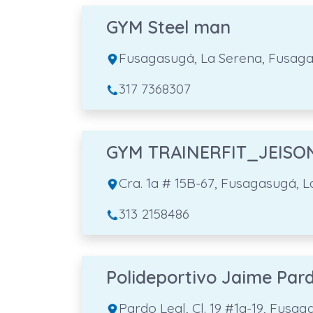
GYM Steel man
Fusagasugá, La Serena, Fusag
317 7368307
GYM TRAINERFIT_JEISO
Cra. 1a # 15B-67, Fusagasugá,
313 2158486
Polideportivo Jaime Par
Pardo Leal, Cl. 19 #1a-19, Fus