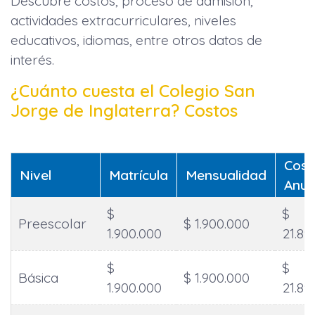
Descubre costos, proceso de admisión,
actividades extracurriculares, niveles
educativos, idiomas, entre otros datos de
interés.
¿Cuánto cuesta el Colegio San
Jorge de Inglaterra? Costos
Cost
Nivel
Matrícula
Mensualidad
Anua
$
$
Preescolar
$ 1.900.000
1.900.000
21.89
$
$
Básica
$ 1.900.000
1.900.000
21.89