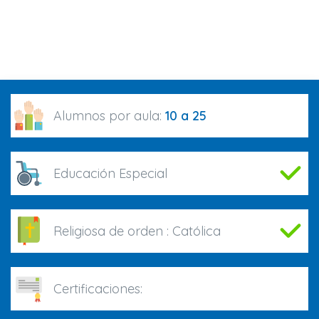
Alumnos por aula:
10 a 25
Educación Especial
Religiosa de orden :
Católica
Certificaciones: