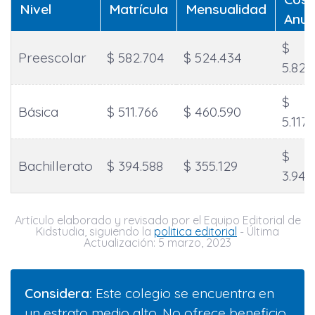
Nivel
Matrícula
Mensualidad
Anua
$
Preescolar
$ 582.704
$ 524.434
5.827
$
Básica
$ 511.766
$ 460.590
5.117
$
Bachillerato
$ 394.588
$ 355.129
3.945
Artículo elaborado y revisado por el Equipo Editorial de
Kidstudia, siguiendo la
politica editorial
- Última
Actualización: 5 marzo, 2023
Considera:
Este colegio se encuentra en
un estrato medio alto. No ofrece beneficio