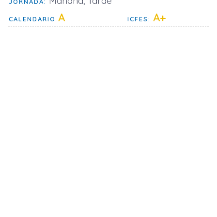
Mañana, Tarde
JORNADA:
A
A+
CALENDARIO
ICFES: