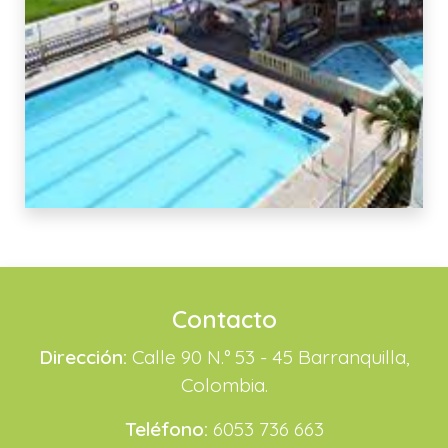
Contacto
Dirección:
Calle 90 N.° 53 - 45 Barranquilla,
Colombia.
Teléfono:
6053 736 663