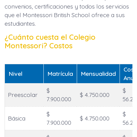
convenios, certificaciones y todos los servicios
que el Montessori British School ofrece a sus
estudiantes.
¿Cuánto cuesta el Colegio
Montessori? Costos
Cost
Nivel
Matrícula
Mensualidad
Anua
$
$
Preescolar
$ 4.750.000
7.900.000
56.22
$
$
Básica
$ 4.750.000
7.900.000
56.22