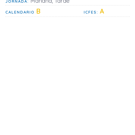
Mañana, Tarde
JORNADA:
B
A
CALENDARIO
ICFES: