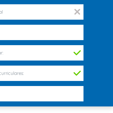
al
r:
urriculares: