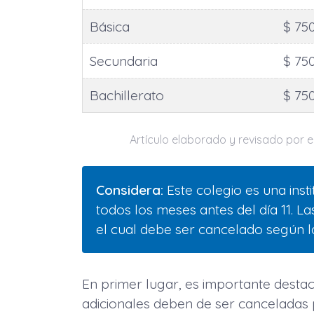
Básica
$ 75
Secundaria
$ 75
Bachillerato
$ 75
Artículo elaborado y revisado por el
Considera:
Este colegio es una inst
todos los meses antes del día 11. Las
el cual debe ser cancelado según la
En primer lugar, es importante desta
adicionales deben de ser canceladas