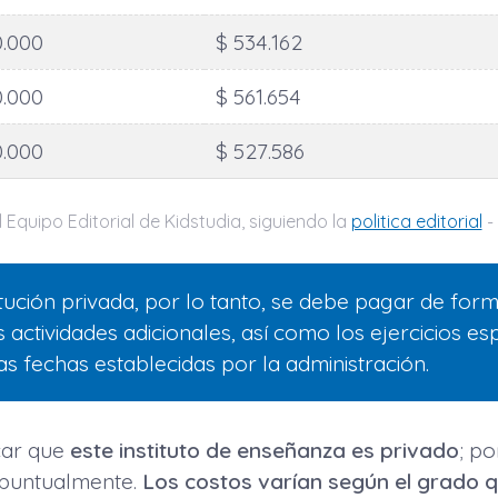
0.000
$ 534.162
0.000
$ 561.654
0.000
$ 527.586
 Equipo Editorial de Kidstudia, siguiendo la
politica editorial
- 
itución privada, por lo tanto, se debe pagar de for
 actividades adicionales, así como los ejercicios espi
s fechas establecidas por la administración.
car que
este instituto de enseñanza es privado
; po
 puntualmente.
Los costos varían según el grado q