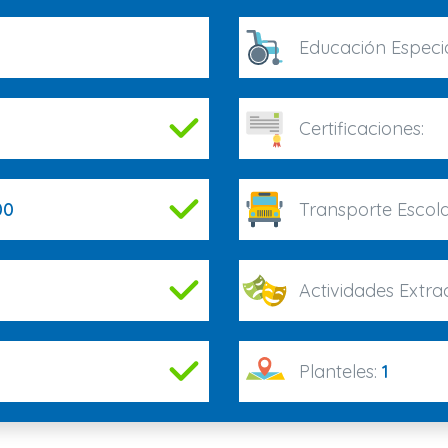
Educación Especi
Certificaciones:
00
Transporte Escola
Actividades Extrac
Planteles:
1