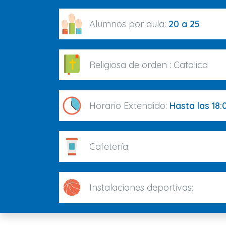
Alumnos por aula:
20 a 25
Religiosa de orden :
Catolica
Horario Extendido:
Hasta las 18:
Cafetería:
Instalaciones deportivas: