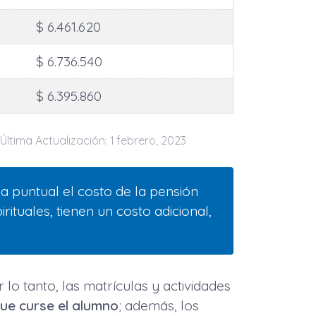
$ 6.461.620
$ 6.736.540
$ 6.395.860
Última Actualización: 1 febrero, 2023
ma puntual el costo de la pensión
rituales, tienen un costo adicional,
r lo tanto, las matrículas y actividades
ue curse el alumno
; además, los