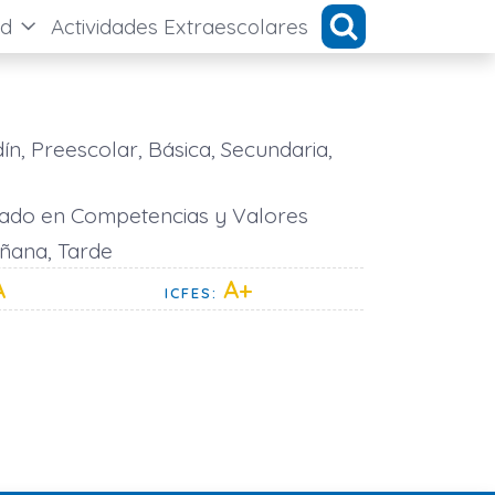
ad
Actividades Extraescolares
ín, Preescolar, Básica, Secundaria,
do en Competencias y Valores
ana, Tarde
A
A+
ICFES: