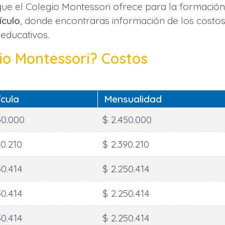
ue el Colegio Montessori ofrece para la formación 
ículo
, donde encontraras información de los costos,
 educativos.
io Montessori? Costos
ícula
Mensualidad
50.000
$ 2.450.000
90.210
$ 2.390.210
50.414
$ 2.250.414
50.414
$ 2.250.414
50.414
$ 2.250.414