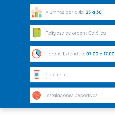
Alumnos por aula:
25 a 30
Religiosa de orden :
Católica
Horario Extendido:
07:00 a 17:00
Cafetería:
Instalaciones deportivas: