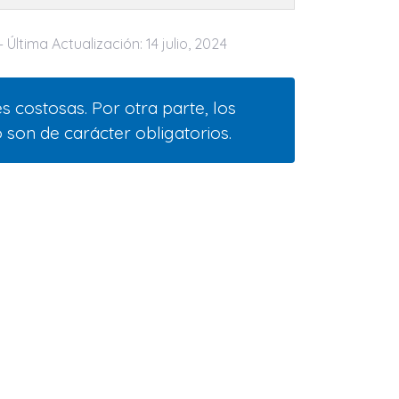
- Última Actualización: 14 julio, 2024
s costosas. Por otra parte, los
 son de carácter obligatorios.