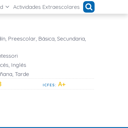
ad
Actividades Extraescolares
ín, Preescolar, Básica, Secundaria,
tessori
cés, Inglés
ana, Tarde
B
A+
ICFES: