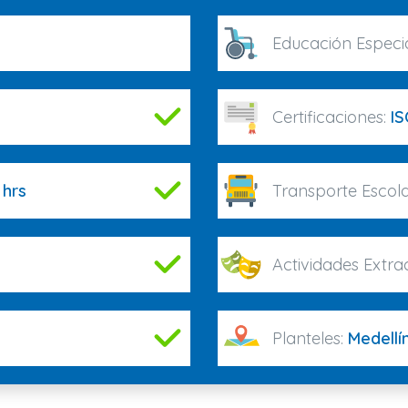
Educación Especi
Certificaciones:
IS
 hrs
Transporte Escola
Actividades Extrac
Planteles:
Medellí