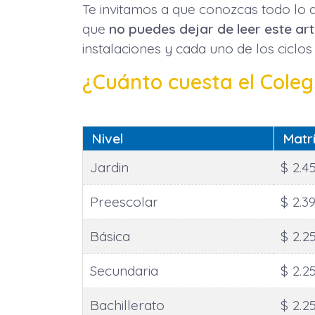
Te invitamos a que conozcas todo lo q
que
no puedes dejar de leer este art
instalaciones y cada uno de los ciclos
¿Cuánto cuesta el Coleg
Nivel
Matr
Jardin
$ 2.4
Preescolar
$ 2.3
Básica
$ 2.2
Secundaria
$ 2.2
Bachillerato
$ 2.2