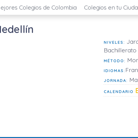
ejores Colegios de Colombia
Colegios en tu Ciud
edellín
Jard
NIVELES:
Bachillerato
Mon
MÉTODO:
Fran
IDIOMAS:
Mañ
JORNADA:
CALENDARIO