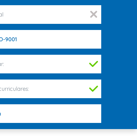
al
O-9001
r:
urriculares:
n