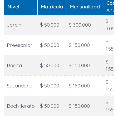
Cost
Nivel
Matrícula
Mensualidad
Anua
$
Jardin
$ 50.000
$ 300.000
3.050
$
Preescolar
$ 50.000
$ 150.000
1.550
$
Básica
$ 50.000
$ 150.000
1.550
$
Secundaria
$ 50.000
$ 150.000
1.550
$
Bachillerato
$ 50.000
$ 150.000
1.550