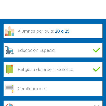
Alumnos por aula:
20 a 25
Educación Especial
Religiosa de orden :
Católico
Certificaciones: