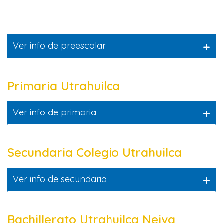
+
Ver info de preescolar
Primaria Utrahuilca
+
Ver info de primaria
Secundaria Colegio Utrahuilca
+
Ver info de secundaria
Bachillerato Utrahuilca Neiva