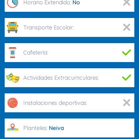
Horario Extendido:
No
Transporte Escolar:
Cafetería:
Actividades Extracurriculares:
Instalaciones deportivas:
Planteles:
Neiva