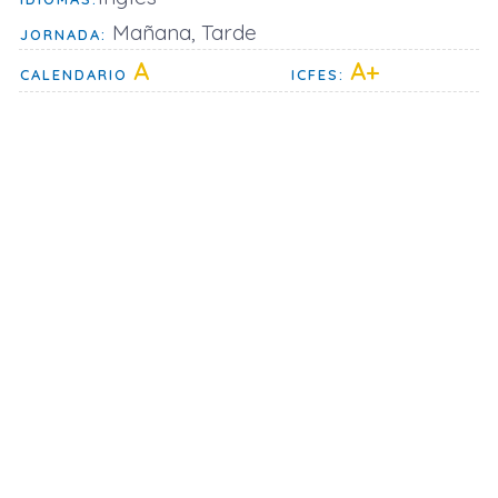
Mañana, Tarde
JORNADA:
A
A+
CALENDARIO
ICFES: