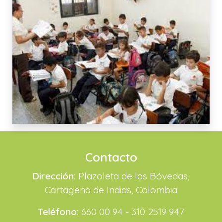
Contacto
Dirección:
Plazoleta de las Bóvedas,
Cartagena de Indias, Colombia
Teléfono:
660 00 94 - 310 2519 947