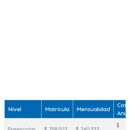
Cost
Nivel
Matrícula
Mensualidad
Anua
$
Preescolar
$ 758.503
$ 740.333